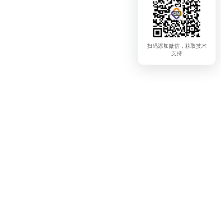
连接您的向量数据库
01
扫码添加微信，获取技术
支持
使用 PostgreSQL、Elasticsearch、MongoDB、
StarRocks 等作为您的知识库基础。
导入非结构化数据
02
通过多个管道处理来自不同来源和格式的文本。
自动化数据准备
03
自动分块、清理和向量化您的文本。通过领先的
LLM（如OpenAI 和 Anthropic）丰富元数据，提升
检索质量。