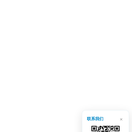
自动分块和清理数据，通过基于LLM的元数据丰富化
提升检索质量
兼容领先的 LLM，包括 OpenAI、Anthropic、
Qwen、Cohere 等
支持 PostgreSQL、Elasticsearch、MongoDB、
StarRocks 等向量数据库
RAG 流水线：从数据到 API
×
联系我们
数据源