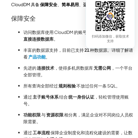
CloudDM 具备
保障安全
、
简单易用
、
适用面广
等特点。
保障安全
访问数据库使用 CloudDM 的账号而非数据库账号，
避免
扫码添加微信，获取技术
直接连接数据库
。
支持
丰富的数据源支持，目前已支持
21
种数据源。详细了解请
看
产品功能
。
先进的
连接技术
，使得多机房数据库
无需公网
，一个平台
全部管理。
所有查询全部经过
规则检验
不放过任何一条 SQL。
通过
主子账号体系
结合
统一身份认证
，轻松管理使用账
号。
功能权限
与
资源权限
相分离，满足企业对不同岗位人员权
限需要。
通过
工单流程
保障企业制度化和流程化建设的需要，让数