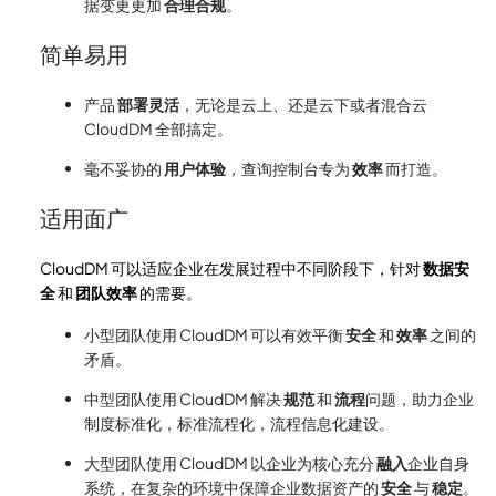
据变更更加
合理合规
。
简单易用
产品
部署灵活
，无论是云上、还是云下或者混合云
CloudDM 全部搞定。
毫不妥协的
用户体验
，查询控制台专为
效率
而打造。
适用面广
CloudDM 可以适应企业在发展过程中不同阶段下，针对
数据安
全
和
团队效率
的需要。
小型团队使用 CloudDM 可以有效平衡
安全
和
效率
之间的
矛盾。
中型团队使用 CloudDM 解决
规范
和
流程
问题，助力企业
制度标准化，标准流程化，流程信息化建设。
大型团队使用 CloudDM 以企业为核心充分
融入
企业自身
系统，在复杂的环境中保障企业数据资产的
安全
与
稳定
。