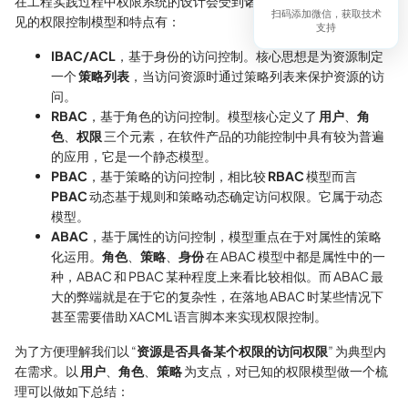
在工程实践过程中权限系统的设计会受到诸多因素的影响，比较常
扫码添加微信，获取技术
见的权限控制模型和特点有：
支持
IBAC/ACL
，基于身份的访问控制。核心思想是为资源制定
一个
策略列表
，当访问资源时通过策略列表来保护资源的访
问。
RBAC
，基于角色的访问控制。模型核心定义了
用户
、
角
色
、
权限
三个元素，在软件产品的功能控制中具有较为普遍
的应用，它是一个静态模型。
PBAC
，基于策略的访问控制，相比较
RBAC
模型而言
PBAC
动态基于规则和策略动态确定访问权限。它属于动态
模型。
ABAC
，基于属性的访问控制，模型重点在于对属性的策略
化运用。
角色
、
策略
、
身份
在 ABAC 模型中都是属性中的一
种，ABAC 和 PBAC 某种程度上来看比较相似。而 ABAC 最
大的弊端就是在于它的复杂性，在落地 ABAC 时某些情况下
甚至需要借助 XACML 语言脚本来实现权限控制。
为了方便理解我们以 “
资源是否具备某个权限的访问权限
” 为典型内
在需求。以
用户
、
角色
、
策略
为支点，对已知的权限模型做一个梳
理可以做如下总结：