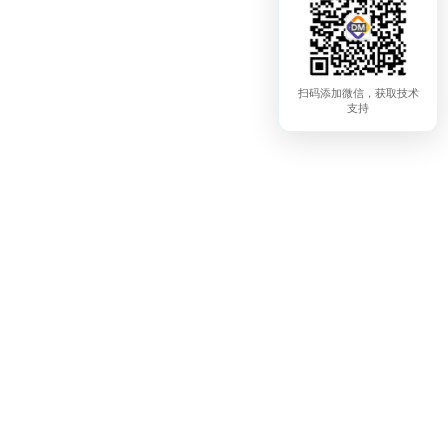
连接您的向量数据库
01
扫码添加微信，获取技术
支持
使用 PostgreSQL、Elasticsearch、MongoDB、
StarRocks 等作为您的知识库基础。
导入非结构化数据
02
通过多个管道处理来自不同来源和格式的文本。
自动化数据准备
03
自动分块、清理和向量化您的文本。通过领先的
LLM（如OpenAI 和 Anthropic）丰富元数据，提升
检索质量。