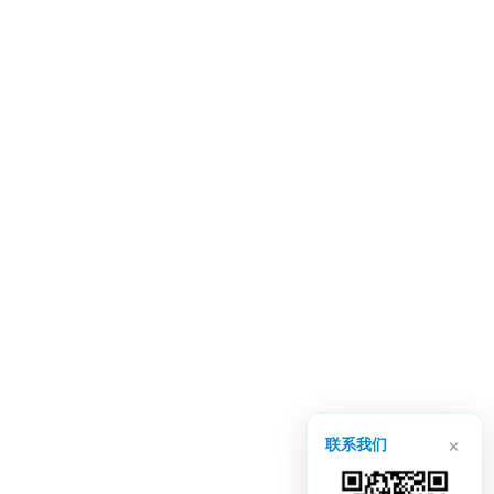
自动分块和清理数据，通过基于LLM的元数据丰富化
提升检索质量
兼容领先的 LLM，包括 OpenAI、Anthropic、
Qwen、Cohere 等
支持 PostgreSQL、Elasticsearch、MongoDB、
StarRocks 等向量数据库
RAG 流水线：从数据到 API
×
联系我们
数据源